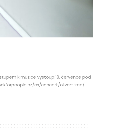
řístupem k muzice vystoupí 8. července pod
ockforpeople.cz/cs/concert/oliver-tree/