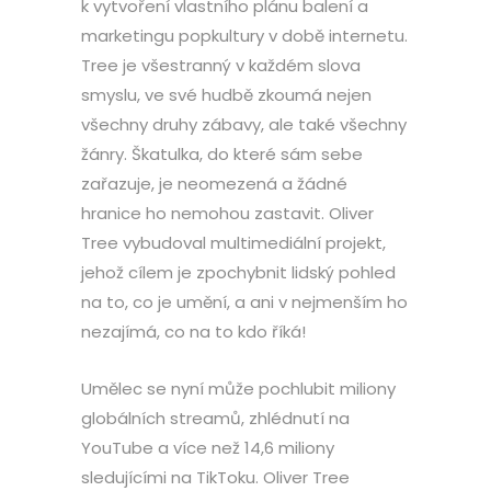
k vytvoření vlastního plánu balení a
marketingu popkultury v době internetu.
Tree je všestranný v každém slova
smyslu, ve své hudbě zkoumá nejen
všechny druhy zábavy, ale také všechny
žánry. Škatulka, do které sám sebe
zařazuje, je neomezená a žádné
hranice ho nemohou zastavit. Oliver
Tree vybudoval multimediální projekt,
jehož cílem je zpochybnit lidský pohled
na to, co je umění, a ani v nejmenším ho
nezajímá, co na to kdo říká!
Umělec se nyní může pochlubit miliony
globálních streamů, zhlédnutí na
YouTube a více než 14,6 miliony
sledujícími na TikToku. Oliver Tree