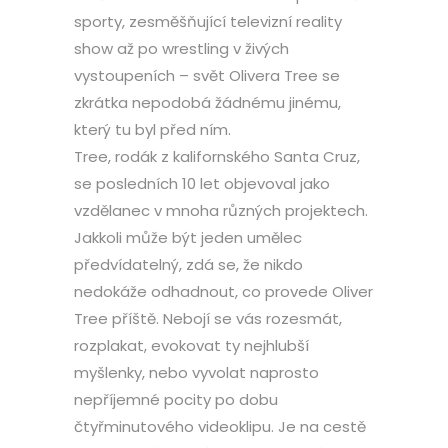
sporty, zesměšňující televizní reality
show až po wrestling v živých
vystoupeních – svět Olivera Tree se
zkrátka nepodobá žádnému jinému,
který tu byl před ním.
Tree, rodák z kalifornského Santa Cruz,
se posledních 10 let objevoval jako
vzdělanec v mnoha různých projektech.
Jakkoli může být jeden umělec
předvídatelný, zdá se, že nikdo
nedokáže odhadnout, co provede Oliver
Tree příště. Nebojí se vás rozesmát,
rozplakat, evokovat ty nejhlubší
myšlenky, nebo vyvolat naprosto
nepříjemné pocity po dobu
čtyřminutového videoklipu. Je na cestě