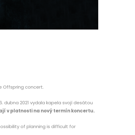
e Offspring concert.
6. dubna 2021 vydala kapela svojí desátou
í v platnosti na nový termín koncertu.
bility of planning is difficult for