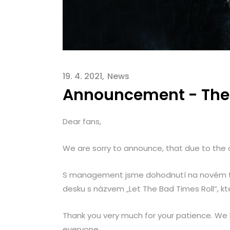
19. 4. 2021
News
Announcement - The 
Dear fans,
We are sorry to announce, that due to the o
S management jsme dohodnutí na novém 
desku s názvem „Let The Bad Times Roll“, kte
Thank you very much for your patience. We kno
everyone.