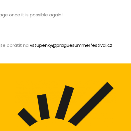
ge once it is possible again!
jte obrátit na
vstupenky@praguesummerfestival.cz