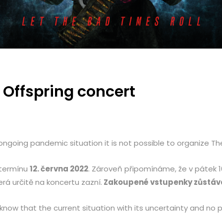
Offspring concert
ngoing pandemic situation it is not possible to organize Th
termínu
12. června 2022
. Zároveň připomínáme, že v pátek 1
rá určitě na koncertu zazní.
Zakoupené vstupenky zůstávaj
w that the current situation with its uncertainty and no possi