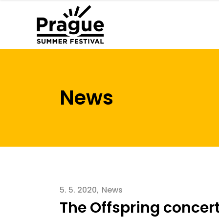
News
5. 5. 2020
News
The Offspring concer