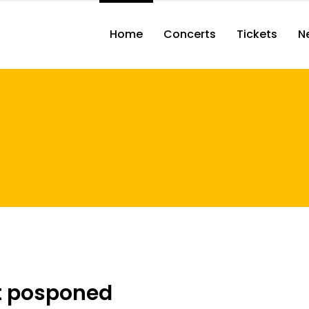
Home
Concerts
Tickets
N
t posponed